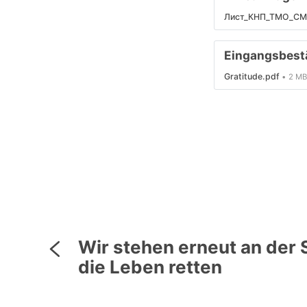
Лист_КНП_ТМО_СМО
Eingangsbest
Gratitude.pdf
2 MB
Wir stehen erneut an der S
die Leben retten