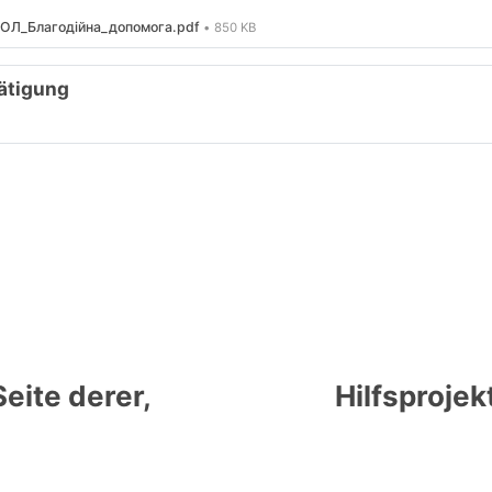
Л_Благодійна_допомога.pdf
850 KB
ätigung
eite derer,
Hilfsproje