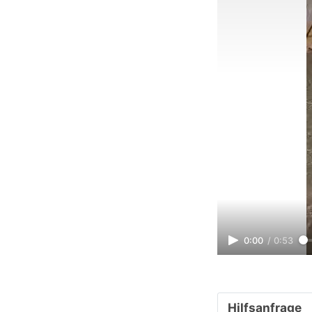
0:00
/
0:53
Hilfsanfrage