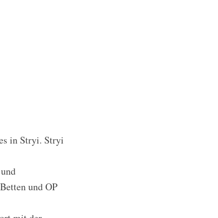
 in Stryi. Stryi
 und
 Betten und OP
ort mit der