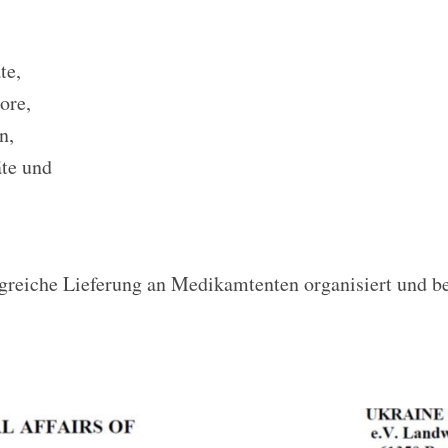
te,
ore,
n,
te und
reiche Lieferung an Medikamtenten organisiert und ber